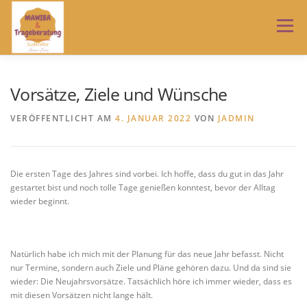
Zum
Inhalt
Menü
springen
HOME
TRAGEBERATUNG
MAWIBA
NEWS
Vorsätze, Ziele und Wünsche
VERÖFFENTLICHT AM
4. JANUAR 2022
VON
JADMIN
ÜBER MICH
IMPRESSUM
AGB
Die ersten Tage des Jahres sind vorbei. Ich hoffe, dass du gut in das Jahr
DATENSCHUTZERKLÄRUNG
gestartet bist und noch tolle Tage genießen konntest, bevor der Alltag
wieder beginnt.
Natürlich habe ich mich mit der Planung für das neue Jahr befasst. Nicht
nur Termine, sondern auch Ziele und Pläne gehören dazu. Und da sind sie
wieder: Die Neujahrsvorsätze. Tatsächlich höre ich immer wieder, dass es
mit diesen Vorsätzen nicht lange hält.