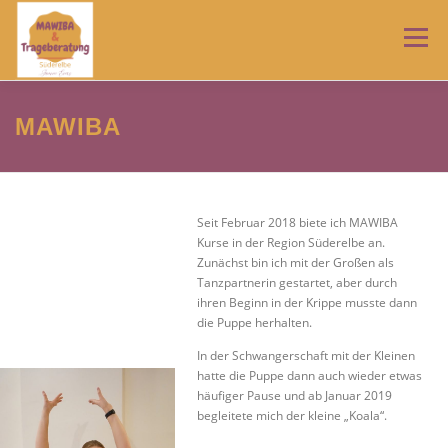
Zum
Inhalt
Menü
springen
HOME
TRAGEBERATUNG
MAWIBA
NEWS
MAWIBA
ÜBER MICH
IMPRESSUM
AGB
Seit Februar 2018 biete ich MAWIBA
Kurse in der Region Süderelbe an.
Zunächst bin ich mit der Großen als
DATENSCHUTZERKLÄRUNG
Tanzpartnerin gestartet, aber durch
ihren Beginn in der Krippe musste dann
die Puppe herhalten.
In der Schwangerschaft mit der Kleinen
hatte die Puppe dann auch wieder etwas
häufiger Pause und ab Januar 2019
begleitete mich der kleine „Koala“.