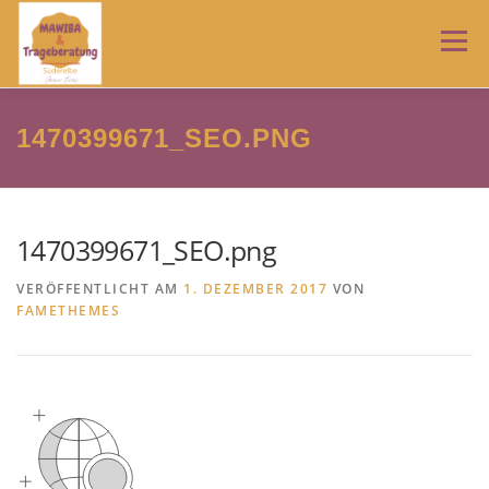
Zum
Inhalt
Menü
springen
HOME
TRAGEBERATUNG
MAWIBA
NEWS
1470399671_SEO.PNG
ÜBER MICH
IMPRESSUM
AGB
1470399671_SEO.png
VERÖFFENTLICHT AM
1. DEZEMBER 2017
VON
DATENSCHUTZERKLÄRUNG
FAMETHEMES