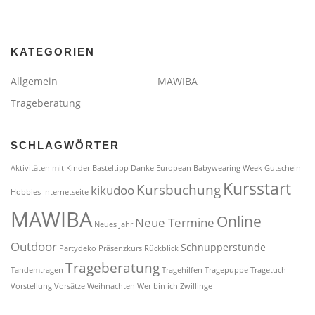
KATEGORIEN
Allgemein
MAWIBA
Trageberatung
SCHLAGWÖRTER
Aktivitäten mit Kinder
Basteltipp
Danke
European Babywearing Week
Gutschein
Kursstart
Kursbuchung
kikudoo
Hobbies
Internetseite
MAWIBA
Online
Neue Termine
Neues Jahr
Outdoor
Schnupperstunde
Partydeko
Präsenzkurs
Rückblick
Trageberatung
Tandemtragen
Tragehilfen
Tragepuppe
Tragetuch
Vorstellung
Vorsätze
Weihnachten
Wer bin ich
Zwillinge