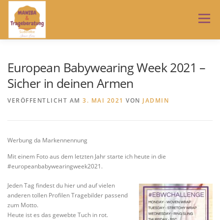
Zum
Inhalt
Menü
springen
HOME
TRAGEBERATUNG
MAWIBA
NEWS
European Babywearing Week 2021 –
Sicher in deinen Armen
ÜBER MICH
IMPRESSUM
AGB
VERÖFFENTLICHT AM
3. MAI 2021
VON
JADMIN
DATENSCHUTZERKLÄRUNG
Werbung da Markennennung
Mit einem Foto aus dem letzten Jahr starte ich heute in die
#europeanbabywearingweek2021.
Jeden Tag findest du hier und auf vielen
anderen tollen Profilen Tragebilder passend
zum Motto.
Heute ist es das gewebte Tuch in rot.