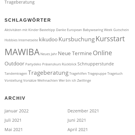
Trageberatung
SCHLAGWÖRTER
Aktivitäten mit Kinder
Basteltipp
Danke
European Babywearing Week
Gutschein
Kursstart
Kursbuchung
kikudoo
Hobbies
Internetseite
MAWIBA
Online
Neue Termine
Neues Jahr
Outdoor
Schnupperstunde
Partydeko
Präsenzkurs
Rückblick
Trageberatung
Tandemtragen
Tragehilfen
Tragepuppe
Tragetuch
Vorstellung
Vorsätze
Weihnachten
Wer bin ich
Zwillinge
ARCHIV
Januar 2022
Dezember 2021
Juli 2021
Juni 2021
Mai 2021
April 2021