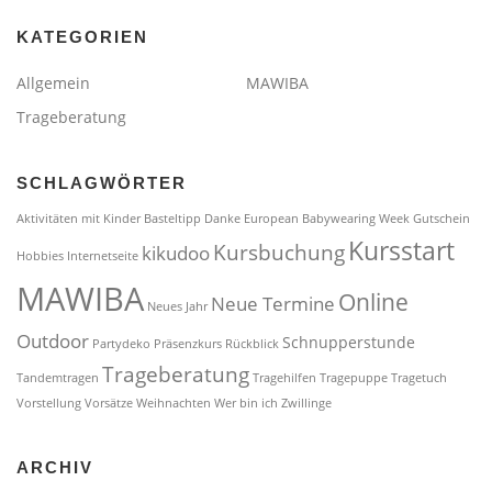
KATEGORIEN
Allgemein
MAWIBA
Trageberatung
SCHLAGWÖRTER
Aktivitäten mit Kinder
Basteltipp
Danke
European Babywearing Week
Gutschein
Kursstart
Kursbuchung
kikudoo
Hobbies
Internetseite
MAWIBA
Online
Neue Termine
Neues Jahr
Outdoor
Schnupperstunde
Partydeko
Präsenzkurs
Rückblick
Trageberatung
Tandemtragen
Tragehilfen
Tragepuppe
Tragetuch
Vorstellung
Vorsätze
Weihnachten
Wer bin ich
Zwillinge
ARCHIV