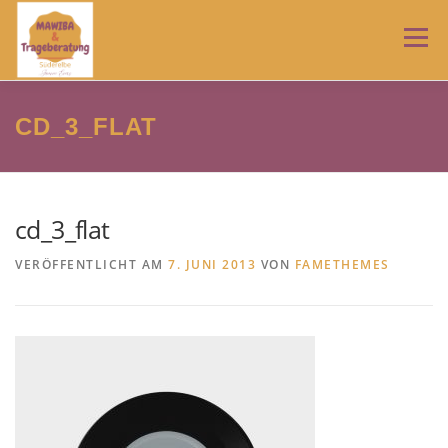
Zum
Inhalt
Menü
springen
HOME
TRAGEBERATUNG
MAWIBA
NEWS
CD_3_FLAT
ÜBER MICH
IMPRESSUM
AGB
cd_3_flat
VERÖFFENTLICHT AM
7. JUNI 2013
VON
FAMETHEMES
DATENSCHUTZERKLÄRUNG