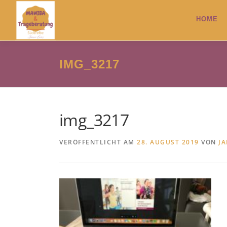
Zum
Inhalt
HOME
springen
IMG_3217
img_3217
VERÖFFENTLICHT AM
28. AUGUST 2019
VON
J