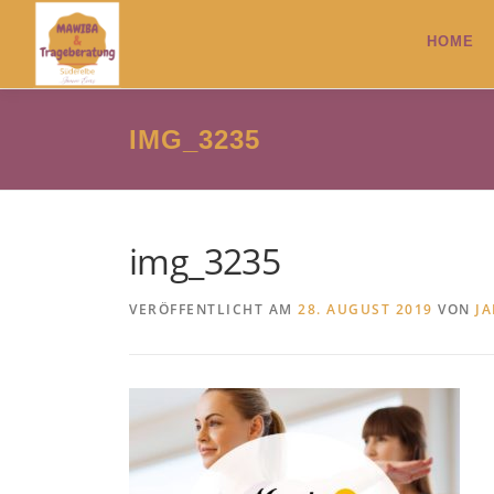
Zum
Inhalt
HOME
springen
IMG_3235
img_3235
VERÖFFENTLICHT AM
28. AUGUST 2019
VON
J