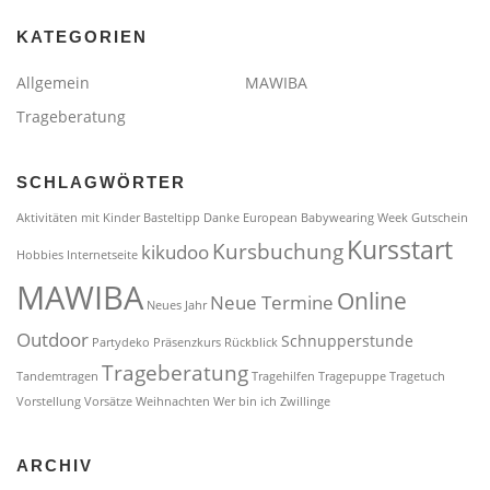
KATEGORIEN
Allgemein
MAWIBA
Trageberatung
SCHLAGWÖRTER
Aktivitäten mit Kinder
Basteltipp
Danke
European Babywearing Week
Gutschein
Kursstart
Kursbuchung
kikudoo
Hobbies
Internetseite
MAWIBA
Online
Neue Termine
Neues Jahr
Outdoor
Schnupperstunde
Partydeko
Präsenzkurs
Rückblick
Trageberatung
Tandemtragen
Tragehilfen
Tragepuppe
Tragetuch
Vorstellung
Vorsätze
Weihnachten
Wer bin ich
Zwillinge
ARCHIV