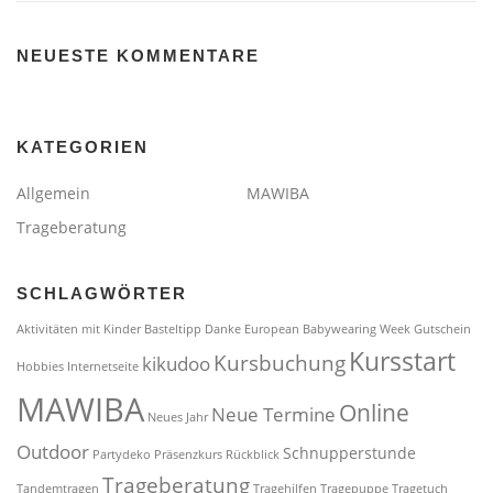
NEUESTE KOMMENTARE
KATEGORIEN
Allgemein
MAWIBA
Trageberatung
SCHLAGWÖRTER
Aktivitäten mit Kinder
Basteltipp
Danke
European Babywearing Week
Gutschein
Kursstart
Kursbuchung
kikudoo
Hobbies
Internetseite
MAWIBA
Online
Neue Termine
Neues Jahr
Outdoor
Schnupperstunde
Partydeko
Präsenzkurs
Rückblick
Trageberatung
Tandemtragen
Tragehilfen
Tragepuppe
Tragetuch