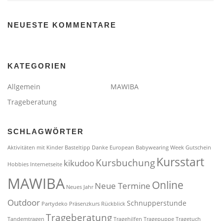
NEUESTE KOMMENTARE
KATEGORIEN
Allgemein
MAWIBA
Trageberatung
SCHLAGWÖRTER
Aktivitäten mit Kinder
Basteltipp
Danke
European Babywearing Week
Gutschein
Kursstart
Kursbuchung
kikudoo
Hobbies
Internetseite
MAWIBA
Online
Neue Termine
Neues Jahr
Outdoor
Schnupperstunde
Partydeko
Präsenzkurs
Rückblick
Trageberatung
Tandemtragen
Tragehilfen
Tragepuppe
Tragetuch