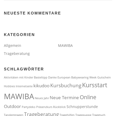
NEUESTE KOMMENTARE
KATEGORIEN
Allgemein
MAWIBA
Trageberatung
SCHLAGWÖRTER
Aktivitäten mit Kinder
Basteltipp
Danke
European Babywearing Week
Gutschein
Kursstart
Kursbuchung
kikudoo
Hobbies
Internetseite
MAWIBA
Online
Neue Termine
Neues Jahr
Outdoor
Schnupperstunde
Partydeko
Präsenzkurs
Rückblick
Trageberatung
Tandemtragen
Tragehilfen
Tragepuppe
Tragetuch