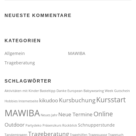
NEUESTE KOMMENTARE
KATEGORIEN
Allgemein
MAWIBA
Trageberatung
SCHLAGWÖRTER
Aktivitäten mit Kinder
Basteltipp
Danke
European Babywearing Week
Gutschein
Kursstart
Kursbuchung
kikudoo
Hobbies
Internetseite
MAWIBA
Online
Neue Termine
Neues Jahr
Outdoor
Schnupperstunde
Partydeko
Präsenzkurs
Rückblick
Trageberatung
Tandemtragen
Tragehilfen
Tragepuppe
Tragetuch