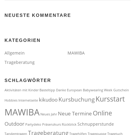
NEUESTE KOMMENTARE
KATEGORIEN
Allgemein
MAWIBA
Trageberatung
SCHLAGWÖRTER
Aktivitäten mit Kinder
Basteltipp
Danke
European Babywearing Week
Gutschein
Kursstart
Kursbuchung
kikudoo
Hobbies
Internetseite
MAWIBA
Online
Neue Termine
Neues Jahr
Outdoor
Schnupperstunde
Partydeko
Präsenzkurs
Rückblick
Trageberatung
Tandemtragen
Tragehilfen
Tragepuppe
Tragetuch