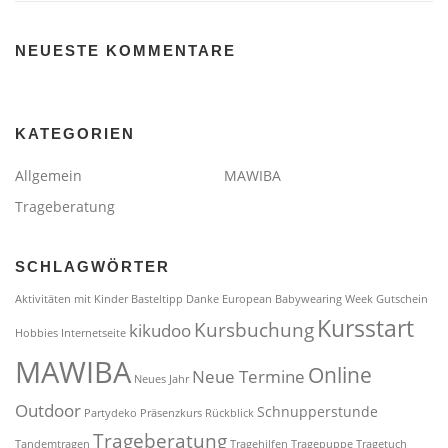
NEUESTE KOMMENTARE
KATEGORIEN
Allgemein
MAWIBA
Trageberatung
SCHLAGWÖRTER
Aktivitäten mit Kinder
Basteltipp
Danke
European Babywearing Week
Gutschein
Kursstart
Kursbuchung
kikudoo
Hobbies
Internetseite
MAWIBA
Online
Neue Termine
Neues Jahr
Outdoor
Schnupperstunde
Partydeko
Präsenzkurs
Rückblick
Trageberatung
Tandemtragen
Tragehilfen
Tragepuppe
Tragetuch