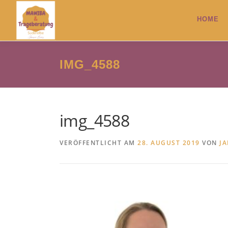
Zum
Inhalt
HOME
springen
IMG_4588
img_4588
VERÖFFENTLICHT AM
28. AUGUST 2019
VON
J