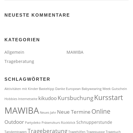
NEUESTE KOMMENTARE
KATEGORIEN
Allgemein
MAWIBA
Trageberatung
SCHLAGWÖRTER
Aktivitäten mit Kinder
Basteltipp
Danke
European Babywearing Week
Gutschein
Kursstart
Kursbuchung
kikudoo
Hobbies
Internetseite
MAWIBA
Online
Neue Termine
Neues Jahr
Outdoor
Schnupperstunde
Partydeko
Präsenzkurs
Rückblick
Trageberatung
Tandemtragen
Tragehilfen
Tragepuppe
Tragetuch