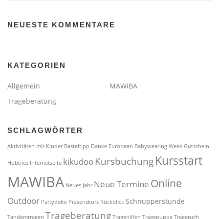
NEUESTE KOMMENTARE
KATEGORIEN
Allgemein
MAWIBA
Trageberatung
SCHLAGWÖRTER
Aktivitäten mit Kinder
Basteltipp
Danke
European Babywearing Week
Gutschein
Kursstart
Kursbuchung
kikudoo
Hobbies
Internetseite
MAWIBA
Online
Neue Termine
Neues Jahr
Outdoor
Schnupperstunde
Partydeko
Präsenzkurs
Rückblick
Trageberatung
Tandemtragen
Tragehilfen
Tragepuppe
Tragetuch