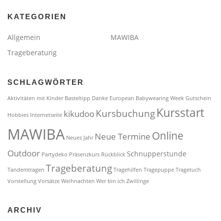
KATEGORIEN
Allgemein
MAWIBA
Trageberatung
SCHLAGWÖRTER
Aktivitäten mit Kinder
Basteltipp
Danke
European Babywearing Week
Gutschein
Kursstart
Kursbuchung
kikudoo
Hobbies
Internetseite
MAWIBA
Online
Neue Termine
Neues Jahr
Outdoor
Schnupperstunde
Partydeko
Präsenzkurs
Rückblick
Trageberatung
Tandemtragen
Tragehilfen
Tragepuppe
Tragetuch
Vorstellung
Vorsätze
Weihnachten
Wer bin ich
Zwillinge
ARCHIV