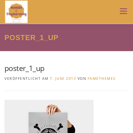
Zum
Inhalt
Menü
springen
HOME
TRAGEBERATUNG
MAWIBA
NEWS
POSTER_1_UP
ÜBER MICH
IMPRESSUM
AGB
poster_1_up
VERÖFFENTLICHT AM
7. JUNI 2013
VON
FAMETHEMES
DATENSCHUTZERKLÄRUNG