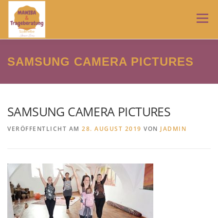
Zum
Inhalt
Menü
springen
HOME
TRAGEBERATUNG
MAWIBA
NEWS
SAMSUNG CAMERA PICTURES
ÜBER MICH
IMPRESSUM
AGB
SAMSUNG CAMERA PICTURES
VERÖFFENTLICHT AM
28. AUGUST 2019
VON
JADMIN
DATENSCHUTZERKLÄRUNG