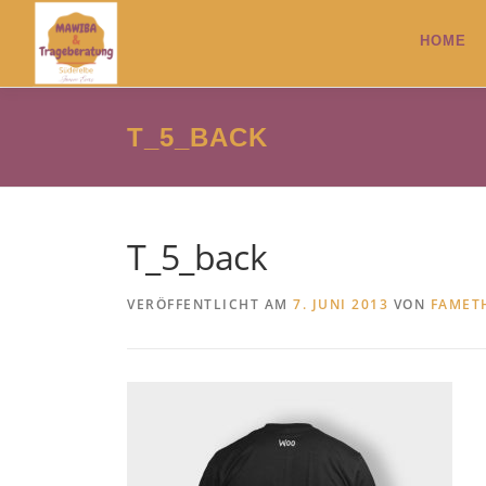
Zum
Inhalt
HOME
springen
T_5_BACK
T_5_back
VERÖFFENTLICHT AM
7. JUNI 2013
VON
FAMET