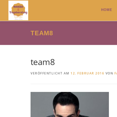
Zum
Inhalt
HOME
springen
TEAM8
team8
VERÖFFENTLICHT AM
12. FEBRUAR 2016
VON
F